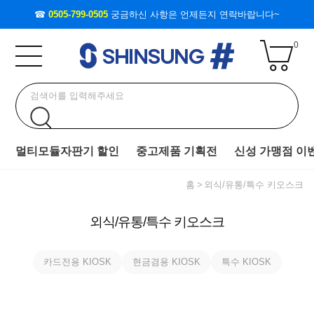
☎
0505-799-0505
궁금하신 사항은 언제든지 연락바랍니다~
0
멀티모듈자판기 할인
중고제품 기획전
신성 가맹점 이
홈
외식/유통/특수 키오스크
외식/유통/특수 키오스크
카드전용 KIOSK
현금겸용 KIOSK
특수 KIOSK