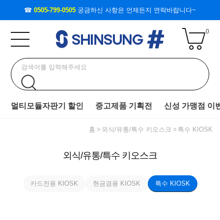
☎
0505-799-0505
궁금하신 사항은 언제든지 연락바랍니다~
0
멀티모듈자판기 할인
중고제품 기획전
신성 가맹점 이
홈
외식/유통/특수 키오스크
특수 KIOSK
외식/유통/특수 키오스크
카드전용 KIOSK
현금겸용 KIOSK
특수 KIOSK