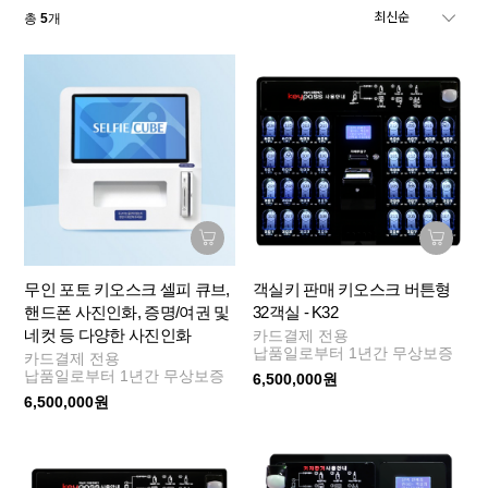
총
5
개
무인 포토 키오스크 셀피 큐브,
객실키 판매 키오스크 버튼형
핸드폰 사진인화, 증명/여권 및
32객실 - K32
네컷 등 다양한 사진인화
카드결제 전용
납품일로부터 1년간 무상보증
카드결제 전용
납품일로부터 1년간 무상보증
6,500,000원
6,500,000원