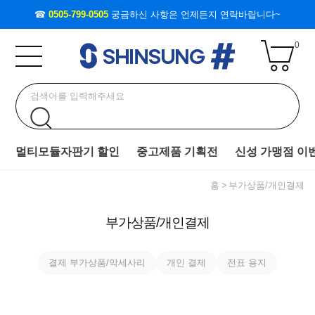
☎
0505-799-0505
궁금하신 사항은 언제든지 연락바랍니다~
0
멀티모듈자판기 할인
중고제품 기획전
신성 가맹점 이
홈
부가상품/개인결제
부가상품/개인결제
결제 부가상품/악세사리
개인 결제
전표 용지