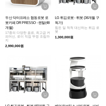
두산 닥터프레소 협동로봇 로
LG 튀김로봇 - 튀봇 (36개월 구
봇카페 DR PRESSO - 렌탈(48
독가)
개월)
힘든 일 척척 대신하는 튀김 로
봇
17종의 다양한 음료, 최고급 커
피머신, 로이 직접 뚜껑 조립까
1,300,000원
지
2,990,000원
LG 튀김로봇 - 튀봇 (60개월 구
베어로보틱스 서빙로봇 - 서비