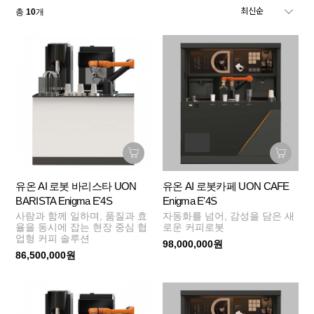
총
10
개
유온 AI 로봇 바리스타 UON
유온 AI 로봇카페 UON CAFE
BARISTA Enigma E'4S
Enigma E'4S
사람과 함께 일하며, 품질과 효
자동화를 넘어, 감성을 담은 새
율을 동시에 잡는 현장 중심 협
로운 커피로봇
업형 커피 솔루션
98,000,000원
86,500,000원