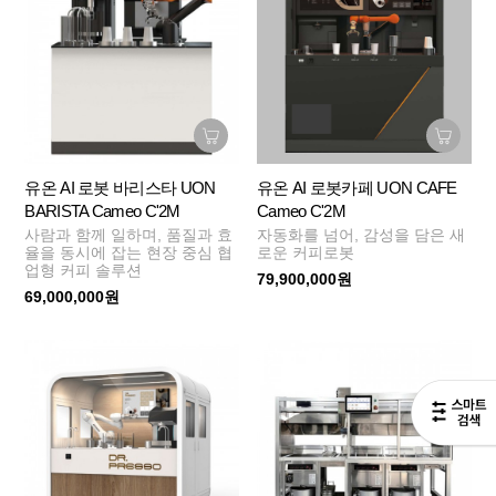
유온 AI 로봇 바리스타 UON
유온 AI 로봇카페 UON CAFE
BARISTA Cameo C'2M
Cameo C'2M
사람과 함께 일하며, 품질과 효
자동화를 넘어, 감성을 담은 새
율을 동시에 잡는 현장 중심 협
로운 커피로봇
업형 커피 솔루션
79,900,000원
69,000,000원