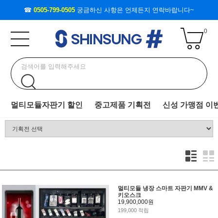
☎
0505-799-0505
궁금하신 사항은 언제든지 연락바랍니다~
0
멀티모듈자판기 할인
중고제품 기획전
신성 가맹점 이
멀티모듈 냉장 스마트 자판기 MMV &
키오스크
19,900,000원
199,000 적립