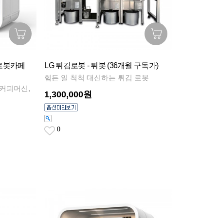
로봇카페
LG 튀김로봇 - 튀봇 (36개월 구독가)
힘든 일 척척 대신하는 튀김 로봇
 커피머신,
1,300,000원
0