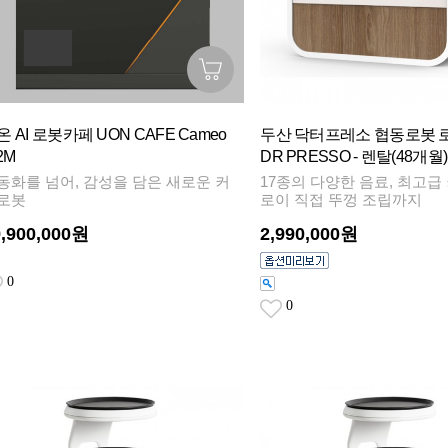
온 AI 로봇카페 UON CAFE Cameo
두산 닥터프레소 협동로봇 
2M
DR PRESSO - 렌탈(48개월)
동화를 넘어, 감성을 담은 새로운 커
17종의 다양한 음료, 최고급
로봇
로이 직접 뚜껑 조립까지
9,900,000원
2,990,000원
0
0