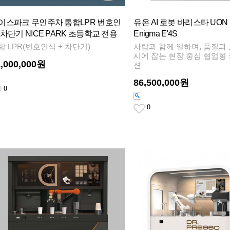
이스파크 무인주차 통합LPR 번호인
유온 AI 로봇 바리스타 UON 
 차단기 NICE PARK 초등학교 전용
Enigma E'4S
합 LPR(번호인식 + 차단기)
사람과 함께 일하며, 품질과
시에 잡는 현장 중심 협업형
1,000,000원
션
86,500,000원
0
0