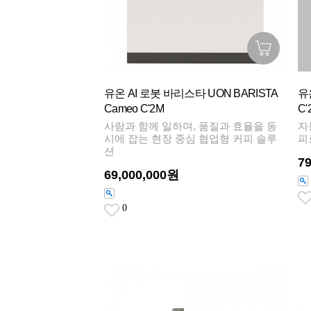
유온 AI 로봇 바리스타 UON BARISTA
유
Cameo C'2M
C'
사람과 함께 일하며, 품질과 효율을 동
자
시에 잡는 현장 중심 협업형 커피 솔루
피
션
7
69,000,000원
0