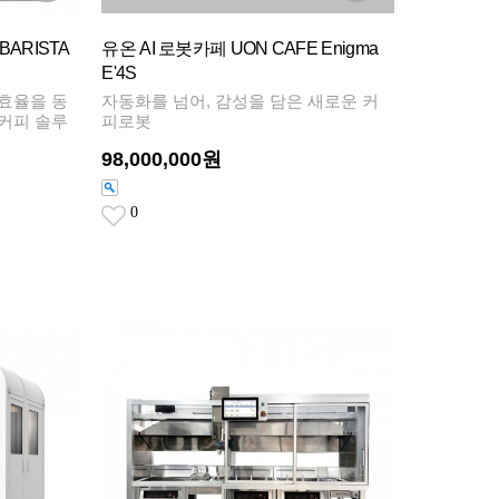
BARISTA
유온 AI 로봇카페 UON CAFE Enigma
E'4S
 효율을 동
자동화를 넘어, 감성을 담은 새로운 커
 커피 솔루
피로봇
98,000,000원
0