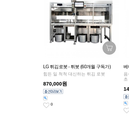
LG 튀김로봇 - 튀봇 (60개월 구독가)
베
힘든 일 척척 대신하는 튀김 로봇
음
초
870,000원
1
0