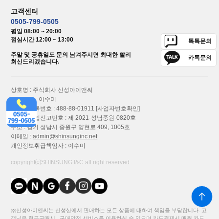
고객센터
오픈형 냉장자판기 쇼케이스 무인판매기
0505-799-0505
- 5단 (냉동 선반 추가...
평일 08:00 ~ 20:00
점심시간 12:00 ~ 13:00
냉장 냉동 자판기
톡톡문의
3,950,000원
주말 및 공휴일도 문의 남겨주시면 최대한 빨리
카톡문의
회신드리겠습니다.
상호명 : 주식회사 신성아이앤씨
대표이사 : 이수미
사업자등록번호 : 488-88-01911
[사업자번호확인]
통신판매업신고번호 : 제 2021-성남중원-0820호
주소 : 경기 성남시 중원구 양현로 409, 1005호
이메일 :
admin@shinsunginc.net
개인정보취급책임자 : 이수미
copyright⒞SHINSUNG I&C all right reserved
㈜신성아이앤씨는 신성샵에서 판매하는 모든 상품에 대하여 책임을 부담합니다. 고
객님은 현금구매시 구매안전 서비스를 이용하실 수 있으며 카드결제시 매월 카드