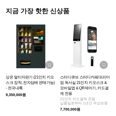
지금 가장 핫한 신상품
상온 멀티자판기 (21인치 키오
스터디큐브 스터디카페/프리미
스크 장착, 전자담배 판매가능)
엄 독서실 21인치 키오스크 &
- 전국내륙
모바일앱 & QR제어기, 카드결
제 전용
9,350,000원
21인치 카드결제 전용
납품일로부터 1년간 무상보증
7,700,000원