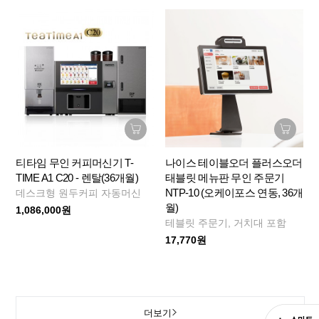
티타임 무인 커피머신기 T-
나이스 테이블오더 플러스오더
TIME A1 C20 - 렌탈(36개월)
태블릿 메뉴판 무인 주문기
NTP-10 (오케이포스 연동, 36개
데스크형 원두커피 자동머신
월)
1,086,000원
테블릿 주문기, 거치대 포함
17,770원
더보기