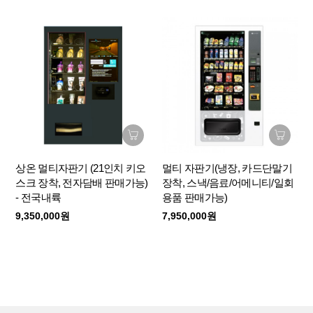
K32 냉동 픽업자동 판매기 (32인치 키오
스크 장착)
13,500,000원
AI 스마트 쇼케이스(5단 냉동, 카드단말
기 장착, 비젼/무게 인식...
매월 관리비 3만원
9,900,000원
상온 멀티자판기 (21인치 키오
멀티 자판기(냉장, 카드단말기
AI 무인판매기 (무게 측정형)
스크 장착, 전자담배 판매가능)
장착, 스낵/음료/어메니티/일회
인공지능 무인판매기, 카드결제 전용 15
- 전국내륙
용품 판매가능)
인...
9,350,000원
7,950,000원
5,500,000원
AI 스마트 쇼케이스(5단 냉장, 카드단말
기 장착, 비젼/무게 인식...
매월 관리비 3만원
8,500,000원