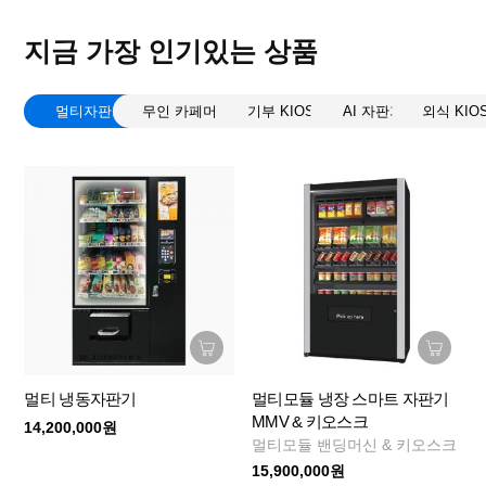
멀티모듈 밴딩머신 & 키오스크
15,900,000원
지금 가장 인기있는 상품
상온 멀티자판기 (21인치 키오스크 장착,
멀티자판기
무인 카페머신
기부 KIOSK
AI 자판기
외식 KIO
전자담배 판매가능) -...
9,350,000원
멀티 냉동자판기 (21인치 키오스크 장착
가능) - 전국내륙
14,500,000원
멀티 상온자판기
멀티 냉동자판기
멀티모듈 냉장 스마트 자판기
6,050,000원
MMV & 키오스크
14,200,000원
멀티모듈 밴딩머신 & 키오스크
15,900,000원