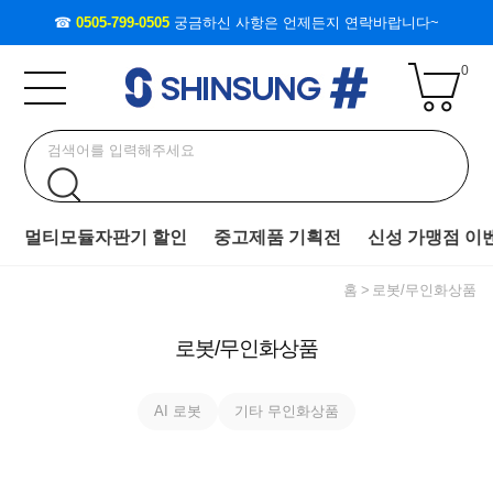
☎
0505-799-0505
궁금하신 사항은 언제든지 연락바랍니다~
0
멀티모듈자판기 할인
중고제품 기획전
신성 가맹점 이
홈
로봇/무인화상품
로봇/무인화상품
AI 로봇
기타 무인화상품