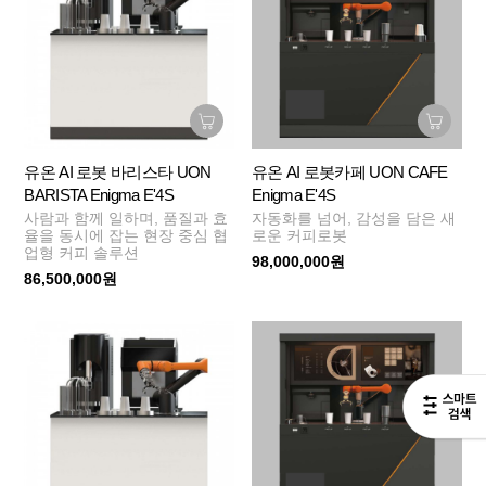
유온 AI 로봇 바리스타 UON
유온 AI 로봇카페 UON CAFE
BARISTA Enigma E'4S
Enigma E'4S
사람과 함께 일하며, 품질과 효
자동화를 넘어, 감성을 담은 새
율을 동시에 잡는 현장 중심 협
로운 커피로봇
업형 커피 솔루션
98,000,000원
86,500,000원