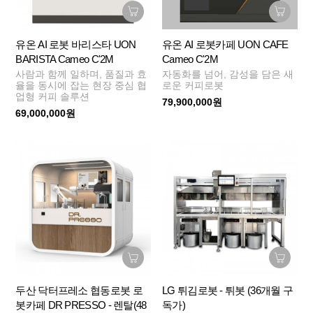
유온 AI 로봇 바리스타 UON
유온 AI 로봇카페 UON CAFE
BARISTA Cameo C'2M
Cameo C'2M
사람과 함께 일하며, 품질과 효
자동화를 넘어, 감성을 담은 새
율을 동시에 잡는 현장 중심 협
로운 커피로봇
업형 커피 솔루션
79,900,000원
69,000,000원
두산 닥터프레소 협동로봇 로
LG 튀김로봇 - 튀봇 (36개월 구
봇카페 DR PRESSO - 렌탈(48
독가)