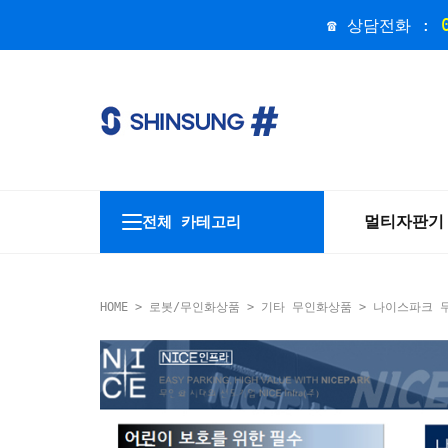
☎ 상담전화 :
멀티자판기
전체 카테고리
HOME
>
로봇/무인화상품
>
기타 무인화상품
> 나이스파크 무