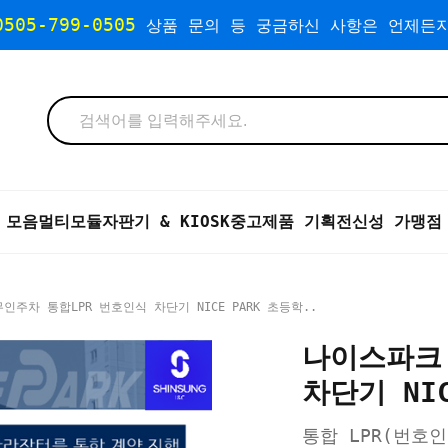
0505-799-0505
상품 문의 등 궁금하신 사항은 언제든지
 모음
멀티모듈자판기 & KIOSK
중고제품 기획전
신성 가맹점
인주차 통합LPR 번호인식 차단기 NICE PARK 초등학..
나이스파크
차단기 NI
통합 LPR(번호인