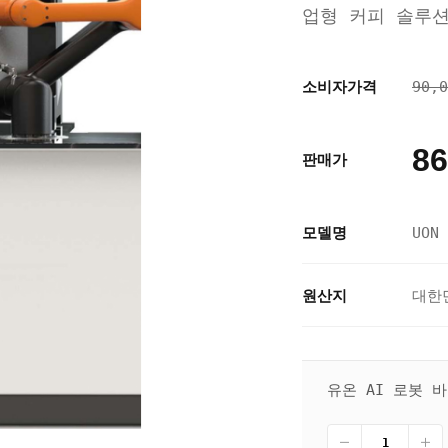
업형 커피 솔루
소비자가격
90,
86
판매가
모델명
UON 
원산지
대한
유온 AI 로봇 바리