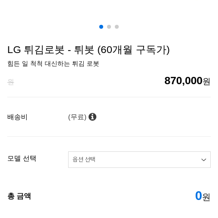
LG 튀김로봇 - 튀봇 (60개월 구독가)
힘든 일 척척 대신하는 튀김 로봇
870,000
원
원
배송비
(무료)
모델 선택
0
총 금액
원