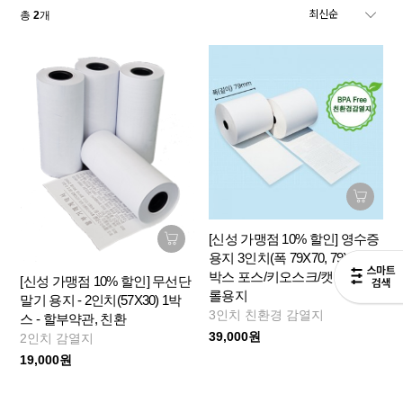
총
2
개
[신성 가맹점 10% 할인] 영수증
용지 3인치(폭 79X70, 79X80) 1
박스 포스/키오스크/캣단말기
[신성 가맹점 10% 할인] 무선단
롤용지
말기 용지 - 2인치(57X30) 1박
3인치 친환경 감열지
스 - 할부약관, 친환
39,000원
2인치 감열지
19,000원