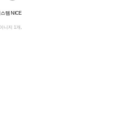
템 NICE
사이니지 1개,